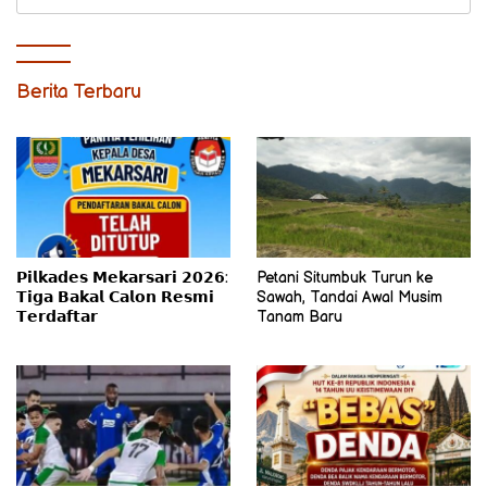
untuk:
Berita Terbaru
𝗣𝗶𝗹𝗸𝗮𝗱𝗲𝘀 𝗠𝗲𝗸𝗮𝗿𝘀𝗮𝗿𝗶 𝟮𝟬𝟮𝟲:
Petani Situmbuk Turun ke
𝗧𝗶𝗴𝗮 𝗕𝗮𝗸𝗮𝗹 𝗖𝗮𝗹𝗼𝗻 𝗥𝗲𝘀𝗺𝗶
Sawah, Tandai Awal Musim
𝗧𝗲𝗿𝗱𝗮𝗳𝘁𝗮𝗿
Tanam Baru