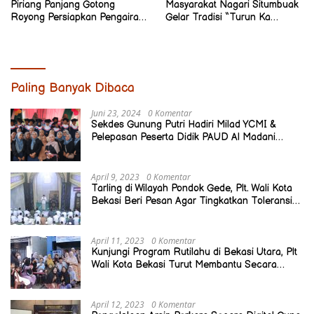
Piriang Panjang Gotong
Masyarakat Nagari Situmbuak
Royong Persiapkan Pengairan
Gelar Tradisi “Turun Ka
Sawah
Sawah”
Paling Banyak Dibaca
Juni 23, 2024
0 Komentar
Sekdes Gunung Putri Hadiri Milad YCMI &
Pelepasan Peserta Didik PAUD Al Madani
Tahun Ajaran 2023-2024
April 9, 2023
0 Komentar
Tarling di Wilayah Pondok Gede, Plt. Wali Kota
Bekasi Beri Pesan Agar Tingkatkan Toleransi
dan Ciptakan Lingkungan yang Aman
April 11, 2023
0 Komentar
Kunjungi Program Rutilahu di Bekasi Utara, Plt
Wali Kota Bekasi Turut Membantu Secara
Pribadi
April 12, 2023
0 Komentar