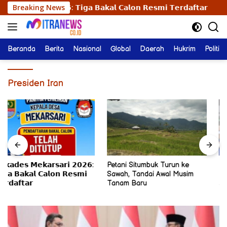
Langsung
𝗲𝗸𝗮𝗿𝘀𝗮𝗿𝗶 𝟮𝟬𝟮𝟲: 𝗧𝗶𝗴𝗮 𝗕𝗮𝗸𝗮𝗹 𝗖𝗮𝗹𝗼𝗻 𝗥𝗲𝘀𝗺𝗶 𝗧𝗲𝗿𝗱𝗮𝗳𝘁𝗮𝗿
Breaking News
ke
konten
Beranda
Berita
Nasional
Global
Daerah
Hukrim
Politik
Presiden Iran
Petani Situmbuk Turun ke
Bajo Ijo Akhiri Penantian
Sawah, Tandai Awal Musim
Dengan Gelar Piala Presiden
Tanam Baru
2026